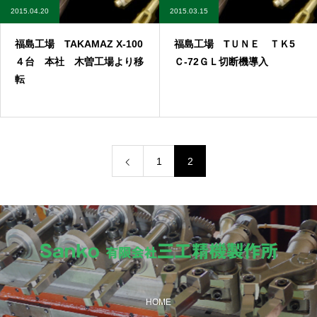
2015.04.20
2015.03.15
福島工場 TAKAMAZ X-100
福島工場 TＵＮＥ ＴＫ5
４台 本社 木曽工場より移
Ｃ-72ＧＬ切断機導入
転
1
2
HOME